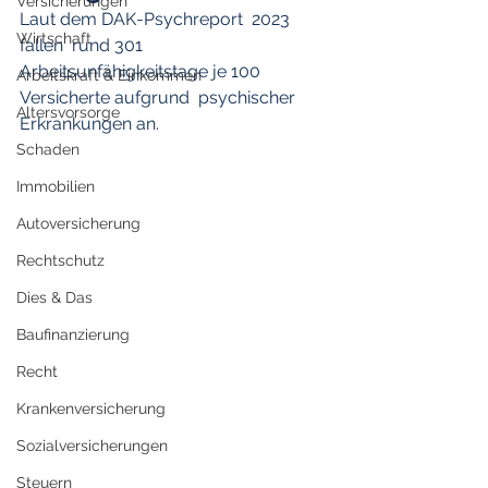
Versicherungen
Laut dem DAK-Psychreport  2023 
Wirtschaft
fallen  rund 301 
Arbeitsunfähigkeitstage je 100 
Arbeitskraft & Einkommen
Versicherte aufgrund  psychischer 
Altersvorsorge
Erkrankungen an. 
Schaden
Immobilien
Autoversicherung
Rechtschutz
Dies & Das
Baufinanzierung
Recht
Krankenversicherung
Sozialversicherungen
Steuern