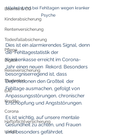
Höchststand bei Fehltagen wegen kranker 
Beamte & ÖD
Psyche
Kinderabsicherung
Rentenversicherung
Todesfallabsicherung
Dies ist ein alarmierendes Signal, denn 
Pflege
die  Fehltagestatistik der 
Krankenkasse erreicht im Corona-
Digital
Jahr einen neuen  Rekord. Besonders 
Reiseversicherung
besorgniserregend ist, dass 
Studenten
Depressionen den Großteil  der 
Fehltage ausmachen, gefolgt von 
bAV
Anpassungsstörungen, chronischer  
Kredite
Erschöpfung und Angststörungen. 
Corona
Es ist wichtig, auf unsere mentale  
Haftpflichtversicherung
Gesundheit zu achten, und Frauen 
sind besonders gefährdet. 
Unfall