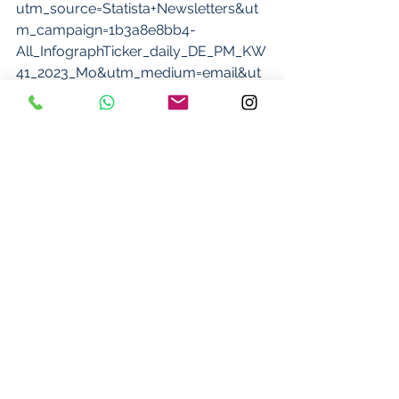
utm_source=Statista+Newsletters&ut
m_campaign=1b3a8e8bb4-
All_InfographTicker_daily_DE_PM_KW
41_2023_Mo&utm_medium=email&ut
m_term=0_662f7ed75e-1b3a8e8bb4-
314590125 )
Gesundheit
Arbeitskraft & Einkommen
Krankenversicherung
Alle ansehen
Aktuelle Beiträge