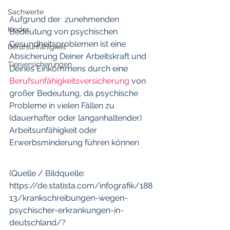
Sachwerte
Aufgrund der  zunehmenden 
Kinder
Bedeutung von psychischen 
Gesundheitsproblemen ist eine 
Berufsunfähigkeit
Absicherung Deiner Arbeitskraft und 
Tierversicherungen
Deines Einkommens durch eine  
Berufsunfähigkeitsversicherung
 von 
großer Bedeutung, da psychische  
Probleme in vielen Fällen zu 
(dauerhafter oder langanhaltender)  
Arbeitsunfähigkeit oder 
Erwerbsminderung führen können
(Quelle / Bildquelle: 
https://de.statista.com/infografik/188
13/krankschreibungen-wegen-
psychischer-erkrankungen-in-
deutschland/?