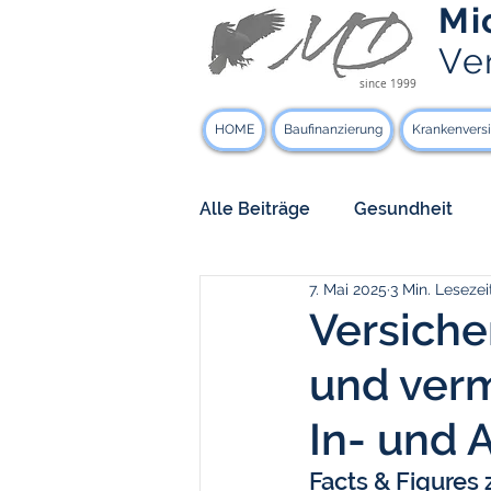
Mi
Ve
since 1999
HOME
Baufinanzierung
Krankenvers
Alle Beiträge
Gesundheit
7. Mai 2025
3 Min. Lesezei
Arbeitskraft & Einkommen
Versiche
und verm
Rechtschutz
Dies & Das
In- und 
Sozialversicherungen
St
Facts & Figures