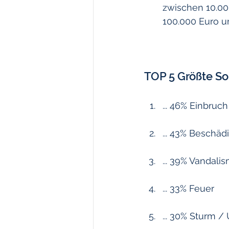
zwischen 10.000
100.000 Euro u
TOP 5 Größte So
... 46% Einbruc
... 43% Beschä
... 39% Vandali
... 33% Feuer
... 30% Sturm /