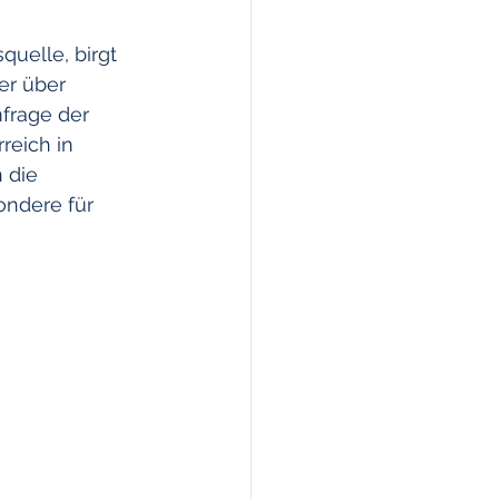
uelle, birgt 
bAV
Kredite
er über 
frage der 
reich in 
 die 
ondere für 