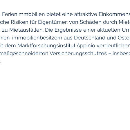
Ferienimmobilien bietet eine attraktive Einkommensq
lege
Digital
Reiseversicherung
Studenten
iche Risiken für Eigentümer: von Schäden durch Miet
 zu Mietausfällen. Die Ergebnisse einer aktuellen Um
erien-immobilienbesitzern aus Deutschland und Öster
cherung
Unfall
Sachwerte
 dem Marktforschungsinstitut Appinio verdeutlichen
s maßgeschneiderten Versicherungsschutzes – insbes
.