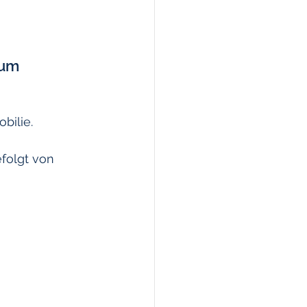
zum 
bilie.
folgt von 