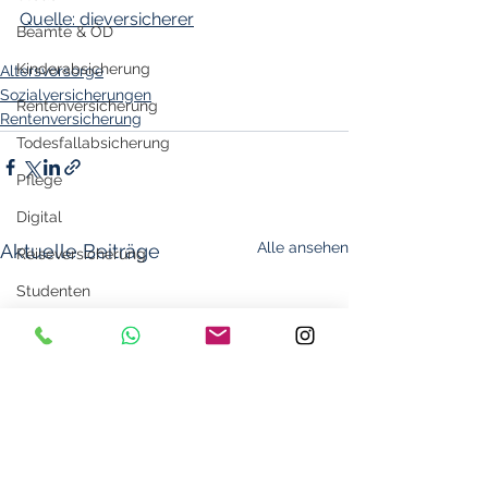
Quelle: dieversicherer
Beamte & ÖD
Kinderabsicherung
Altersvorsorge
Sozialversicherungen
Rentenversicherung
Rentenversicherung
Todesfallabsicherung
Pflege
Digital
Alle ansehen
Aktuelle Beiträge
Reiseversicherung
Studenten
bAV
Kredite
Corona
Haftpflichtversicherung
Unfall