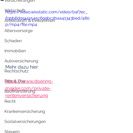
Versicherungen
Wirtschaft
https://video.wixstatic.com/video/0af7ec_
639b6d91a41545c699bc2baa41343bed/480
Arbeitskraft & Einkommen
p/mp4/file.mp4
Altersvorsorge
Schaden
Immobilien
Autoversicherung
Mehr dazu hier:
Rechtschutz
https://www.doering-
Dies & Das
makler.com/private-
Baufinanzierung
rentenversicherung
Recht
Krankenversicherung
Sozialversicherungen
Steuern