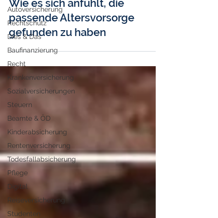
Wie es sich anfühlt, die
Autoversicherung
passende Altersvorsorge
Rechtschutz
gefunden zu haben
Dies & Das
Baufinanzierung
Recht
Krankenversicherung
Sozialversicherungen
Steuern
Beamte & ÖD
Kinderabsicherung
Rentenversicherung
Todesfallabsicherung
Pflege
Digital
Reiseversicherung
Studenten