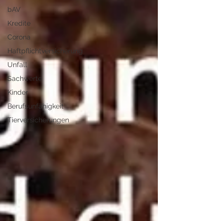
bAV
Kredite
Corona
Haftpflichtversicherung
Unfall
Sachwerte
Kinder
Berufsunfähigkeit
Tierversicherungen