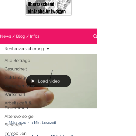
News / Blog / Infos
Rentenversicherung
Alle Beiträge
Gesundheit
Geldanlage
Load video
Versicherungen
Wirtschaft
Arbeitskraft &
Einkommen
Altersvorsorge
3. März 2020
1 Min. Lesezeit
Schaden
Immobilien