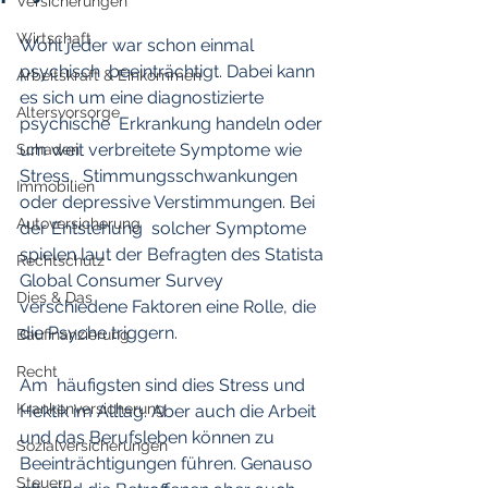
Versicherungen
Wirtschaft
Wohl jeder war schon einmal 
psychisch  beeinträchtigt. Dabei kann 
Arbeitskraft & Einkommen
es sich um eine diagnostizierte 
Altersvorsorge
psychische  Erkrankung handeln oder 
um weit verbreitete Symptome wie 
Schaden
Stress,  Stimmungsschwankungen 
Immobilien
oder depressive Verstimmungen. Bei 
Autoversicherung
der Entstehung  solcher Symptome 
spielen laut der Befragten des Statista 
Rechtschutz
Global Consumer Survey  
Dies & Das
verschiedene Faktoren eine Rolle, die 
die Psyche triggern. 
Baufinanzierung
Recht
Am  häufigsten sind dies Stress und 
Krankenversicherung
Hektik im Alltag. Aber auch die Arbeit  
und das Berufsleben können zu 
Sozialversicherungen
Beeinträchtigungen führen. Genauso 
Steuern