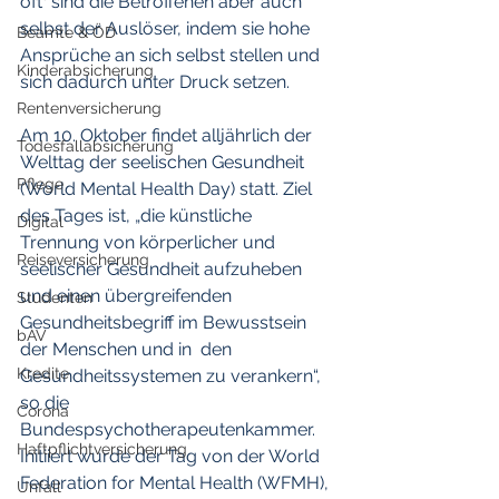
oft  sind die Betroffenen aber auch 
selbst der Auslöser, indem sie hohe  
Beamte & ÖD
Ansprüche an sich selbst stellen und 
Kinderabsicherung
sich dadurch unter Druck setzen. 
Rentenversicherung
Am 10. Oktober findet alljährlich der 
Todesfallabsicherung
Welttag der seelischen Gesundheit  
Pflege
(World Mental Health Day) statt. Ziel 
des Tages ist, „die künstliche  
Digital
Trennung von körperlicher und 
Reiseversicherung
seelischer Gesundheit aufzuheben 
und einen übergreifenden 
Studenten
Gesundheitsbegriff im Bewusstsein 
bAV
der Menschen und in  den 
Kredite
Gesundheitssystemen zu verankern“, 
so die  
Corona
Bundespsychotherapeutenkammer. 
Haftpflichtversicherung
Initiiert wurde der Tag von der World  
Federation for Mental Health (WFMH), 
Unfall