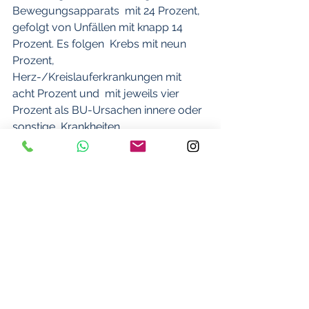
Bewegungsapparats  mit 24 Prozent, 
gefolgt von Unfällen mit knapp 14 
Prozent. Es folgen  Krebs mit neun 
Prozent, 
Herz-/Kreislauferkrankungen mit 
acht Prozent und  mit jeweils vier 
Prozent als BU-Ursachen innere oder 
sonstige  Krankheiten.
Anstieg um 40 Prozent
"Allein in den letzten zehn Jahren 
registrieren wir in diesem  Segment 
eine Zunahme um 40 Prozent", 
erläutert Amar Banerjee, Mitglied  der 
Geschäftsleitung und Leiter der 
Versicherungsproduktion von Swiss  
Life Deutschland. Lag die Quote für 