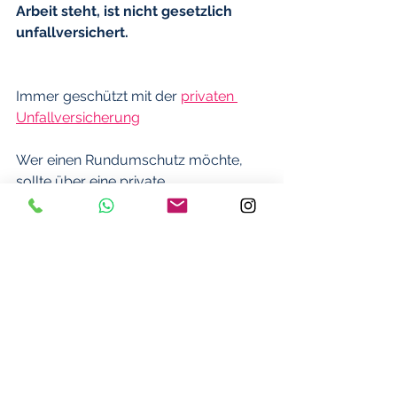
Arbeit steht, ist nicht gesetzlich 
unfallversichert.
Immer geschützt mit der 
privaten 
Unfallversicherung
Wer einen Rundumschutz möchte, 
sollte über eine private 
Unfallversicherung nachdenken. Egal, 
ob bei der Arbeit oder in der Freizeit: 
Die 
private Unfallversicherung
schützt vor Unfällen rund um die 
Uhr.
 Hat ein Unfall bleibende Folgen, 
zahlt die Unfallversicherung einen  
Einmalbetrag und – bei besonders 
schweren Folgen – eine lebenslange  
Unfallrente. Einige Unfallversicherer 
bieten zusätzlich  