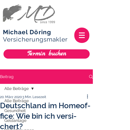
since 1999
Michael Döring
Versicherungsmakler
Termin buchen
Beitrag
Alle Beiträge
20. März 2020
3 Min. Lesezeit
Alle Beiträge
Deutsch­land im Home­of­
Gesundheit
fice: Wie bin ich ver­si­
Geldanlage
chert?