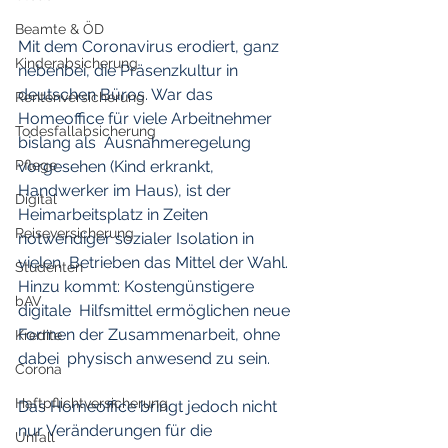
Beamte & ÖD
Mit dem Coronavirus erodiert, ganz 
Kinderabsicherung
nebenbei, die Präsenzkultur in  
deutschen Büros. War das 
Rentenversicherung
Homeoffice für viele Arbeitnehmer 
Todesfallabsicherung
bislang als  Ausnahmeregelung 
Pflege
vorgesehen (Kind erkrankt, 
Handwerker im Haus), ist der  
Digital
Heimarbeitsplatz in Zeiten 
Reiseversicherung
notwendiger sozialer Isolation in 
vielen  Betrieben das Mittel der Wahl. 
Studenten
Hinzu kommt: Kostengünstigere 
bAV
digitale  Hilfsmittel ermöglichen neue 
Formen der Zusammenarbeit, ohne 
Kredite
dabei  physisch anwesend zu sein.
Corona
Haftpflichtversicherung
Das Homeoffice bringt jedoch nicht 
nur Veränderungen für die  
Unfall