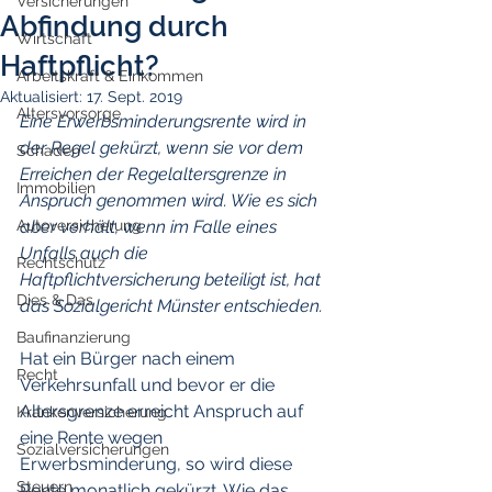
Versicherungen
Abfindung durch
Wirtschaft
Haftpflicht?
Arbeitskraft & Einkommen
Aktualisiert:
17. Sept. 2019
Altersvorsorge
Eine Erwerbsminderungsrente wird in 
der Regel gekürzt, wenn sie vor dem 
Schaden
Erreichen der Regelaltersgrenze in 
Immobilien
Anspruch genommen wird. Wie es sich 
Autoversicherung
aber verhält, wenn im Falle eines 
Unfalls auch die 
Rechtschutz
Haftpflichtversicherung beteiligt ist, hat 
Dies & Das
das Sozialgericht Münster entschieden.
Baufinanzierung
Hat ein Bürger nach einem 
Recht
Verkehrsunfall und bevor er die 
Altersgrenze erreicht Anspruch auf 
Krankenversicherung
eine Rente wegen 
Sozialversicherungen
Erwerbsminderung, so wird diese 
Steuern
Rente monatlich gekürzt. Wie das 