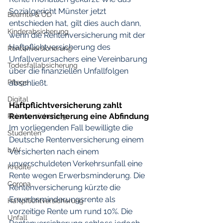
Sozialgericht Münster jetzt 
Beamte & ÖD
entschieden hat, gilt dies auch dann, 
Kinderabsicherung
wenn die Rentenversicherung mit der 
Haftpflichtversicherung des 
Rentenversicherung
Unfallverursachers eine Vereinbarung 
Todesfallabsicherung
über die finanziellen Unfallfolgen 
Pflege
abschließt.
Digital
Haftpflichtversicherung zahlt 
Rentenversicherung eine Abfindung
Reiseversicherung
Im vorliegenden Fall bewilligte die 
Studenten
Deutsche Rentenversicherung einem 
bAV
Versicherten nach einem 
unverschuldeten Verkehrsunfall eine 
Kredite
Rente wegen Erwerbsminderung. Die 
Corona
Rentenversicherung kürzte die 
Erwerbsminderungsrente als 
Haftpflichtversicherung
vorzeitige Rente um rund 10%. Die 
Unfall