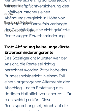
Rentenversicherung schloss jedoch 
Sachwerte
mit der Haftpflichtversicherung des 
Unfallverursachers einen 
Kinder
Abfindungsvergleich in Höhe von 
Berufsunfähigkeit
200.000 Euro. Daraufhin verlangte 
der Geschädigte eine nicht gekürzte 
Tierversicherungen
Rente wegen Erwerbsminderung.
Trotz Abfindung keine ungekürzte 
Erwerbsminderungsrente
Das Sozialgericht Münster war der 
Ansicht, die Rente sei richtig 
berechnet worden. Zwar habe das 
Bundessozialgericht in einem Fall 
einer vorgezogenen Altersrente den 
Abschlag – nach Erstattung des 
dortigen Haftpflichtversicherers – für 
rechtswidrig erklärt. Diese 
Rechtsprechung sei jedoch auf die 