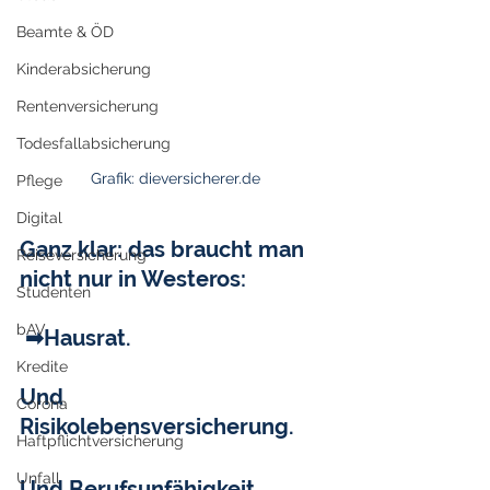
Beamte & ÖD
Kinderabsicherung
Rentenversicherung
Todesfallabsicherung
Grafik: dieversicherer.de
Pflege
Digital
Ganz klar: das braucht man 
Reiseversicherung
nicht nur in Westeros:
Studenten
bAV
 ➡Hausrat.
Kredite
Und 
Corona
Risikolebensversicherung. 
Haftpflichtversicherung
Unfall
Und Berufsunfähigkeit. 