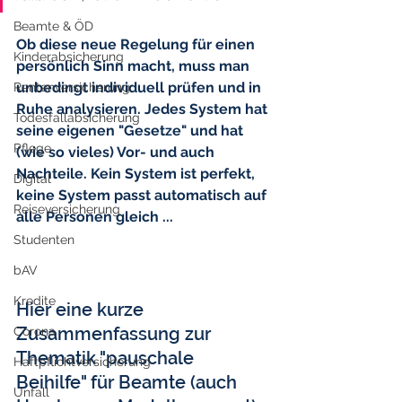
Beamte & ÖD
Ob diese neue Regelung für einen 
Kinderabsicherung
persönlich Sinn macht, muss man 
unbedingt individuell prüfen und in 
Rentenversicherung
Ruhe analysieren. Jedes System hat 
Todesfallabsicherung
seine eigenen "Gesetze" und hat 
Pflege
(wie so vieles) Vor- und auch 
Nachteile. Kein System ist perfekt, 
Digital
keine System passt automatisch auf 
Reiseversicherung
alle Personen gleich ... 
Studenten
bAV
Kredite
Hier eine kurze 
Zusammenfassung zur 
Corona
Thematik "pauschale 
Haftpflichtversicherung
Beihilfe" für Beamte (auch 
Unfall