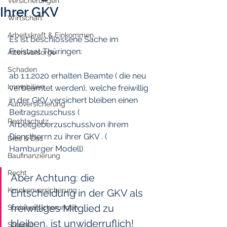
Versicherungen
Ihrer GKV
Wirtschaft
Arbeitskraft & Einkommen
Es ist beschlossene Sache im 
Freistaat Thüringen:
Altersvorsorge
Schaden
ab 1.1.2020 erhalten Beamte ( die neu 
Immobilien
verbeamtet werden), welche freiwillig 
in der GKV versichert bleiben einen 
Autoversicherung
Beitragszuschuss ( 
Rechtschutz
Arbeitgeberzuschuss)von ihrem 
Dienstherrn zu ihrer GKV . ( 
Dies & Das
Hamburger Modell)
Baufinanzierung
Recht
Aber Achtung: die 
Krankenversicherung
Entscheidung in der GKV als 
freiwilliges Mitglied zu 
Sozialversicherungen
bleiben, ist unwiderruflich! 
Steuern