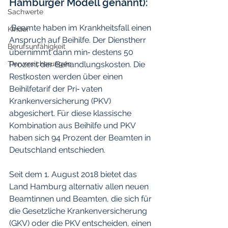
Hamburger Modell genannt):
Sachwerte
 Beamte haben im Krankheitsfall einen 
Kinder
Anspruch auf Beihilfe. Der Dienstherr 
Berufsunfähigkeit
übernimmt dann min‐ destens 50 
Tierversicherungen
Prozent der Behandlungskosten. Die 
Restkosten werden über einen 
Beihilfetarif der Pri‐ vaten 
Krankenversicherung (PKV) 
abgesichert. Für diese klassische 
Kombination aus Beihilfe und PKV 
haben sich 94 Prozent der Beamten in 
Deutschland entschieden.
Seit dem 1. August 2018 bietet das 
Land Hamburg alternativ allen neuen 
Beamtinnen und Beamten, die sich für 
die Gesetzliche Krankenversicherung 
(GKV) oder die PKV entscheiden, einen 